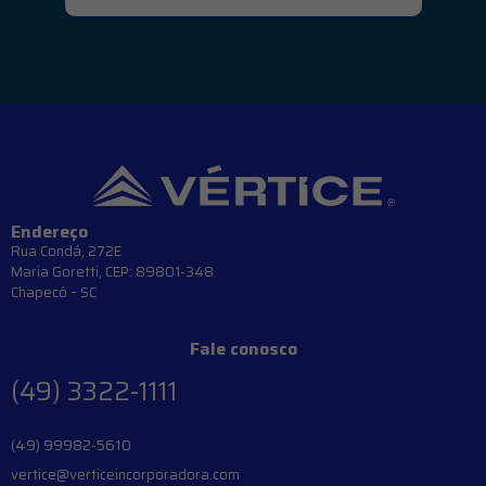
Endereço
Rua Condá, 272E
Maria Goretti, CEP: 89801-348
Chapecó – SC
Fale conosco
(49) 3322-1111
(49) 99982-5610
vertice@verticeincorporadora.com