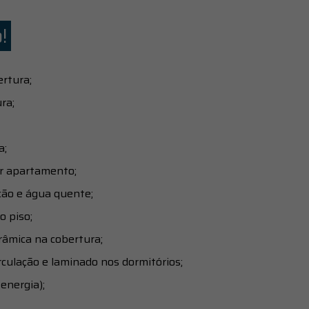
!
ertura;
ra;
a;
r apartamento;
ção e água quente;
o piso;
âmica na cobertura;
rculação e laminado nos dormitórios;
energia);