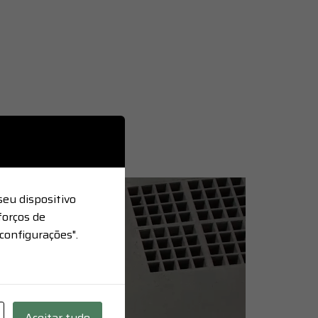
seu dispositivo
forços de
configurações".
Aceitar tudo